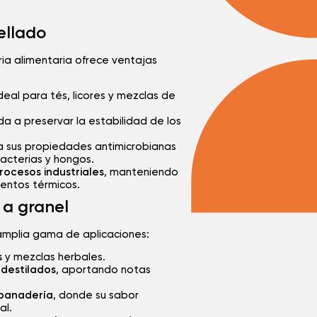
ellado
tria alimentaria ofrece ventajas
ideal para tés, licores y mezclas de
da a preservar la estabilidad de los
 a sus propiedades antimicrobianas
bacterias y hongos.
rocesos industriales
, manteniendo
ientos térmicos.
 a granel
 amplia gama de aplicaciones:
s
y mezclas herbales.
 destilados
, aportando notas
 panadería
, donde su sabor
al.