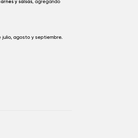
arnes y salsas
, agregando
Solicitud de Ficha de Producto
Anis estrellado
 julio, agosto y septiembre.
He leído y acepto la
política de privacidad
.
ENVIAR