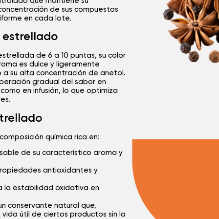
trolado que mantiene su
a concentración de sus compuestos
iforme en cada lote.
 estrellado
estrellada de 6 a 10 puntas, su color
 aroma es dulce y ligeramente
 a su alta concentración de anetol.
iberación gradual del sabor en
como en infusión, lo que optimiza
les.
trellado
 composición química rica en:
sable de su característico aroma y
propiedades antioxidantes y
a la estabilidad oxidativa en
un conservante natural que,
ida útil de ciertos productos sin la