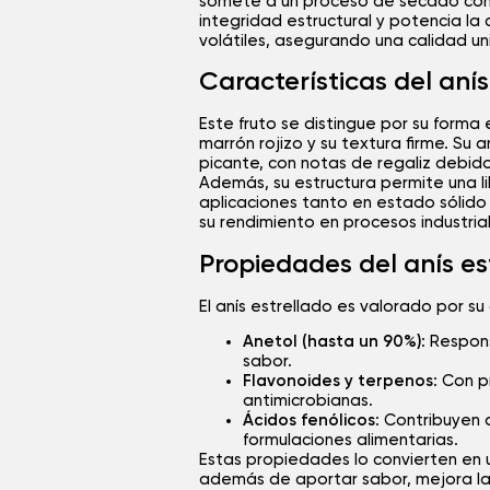
somete a un proceso de secado con
integridad estructural y potencia l
volátiles, asegurando una calidad un
Características del anís
Este fruto se distingue por su forma 
marrón rojizo y su textura firme. Su
picante, con notas de regaliz debido
Además, su estructura permite una l
aplicaciones tanto en estado sólido 
su rendimiento en procesos industria
Propiedades del anís es
El anís estrellado es valorado por su
Anetol (hasta un 90%)
: Respon
sabor.
Flavonoides y terpenos
: Con 
antimicrobianas.
Ácidos fenólicos
: Contribuyen 
formulaciones alimentarias.
Estas propiedades lo convierten en 
además de aportar sabor, mejora la v