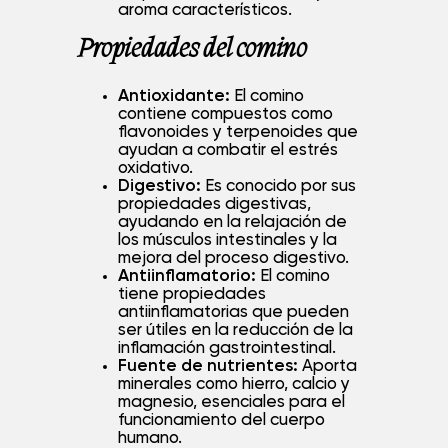
aroma característicos.
Propiedades del comino
Antioxidante:
El comino
contiene compuestos como
flavonoides y terpenoides que
ayudan a combatir el estrés
oxidativo.
Digestivo:
Es conocido por sus
propiedades digestivas,
ayudando en la relajación de
los músculos intestinales y la
He leído y acepto la
política de privacidad
.
mejora del proceso digestivo.
Antiinflamatorio:
El comino
tiene propiedades
ENVIAR
antiinflamatorias que pueden
ser útiles en la reducción de la
inflamación gastrointestinal.
Fuente de nutrientes:
Aporta
minerales como hierro, calcio y
magnesio, esenciales para el
funcionamiento del cuerpo
humano.