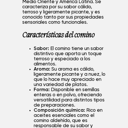
Medio Oriente y América Latina. Se
caracteriza por su sabor cálido,
terroso y ligeramente picante, y es
conocido tanto por sus propiedades
sensoriales como funcionales.
Características del comino
Sabor:
El comino tiene un sabor
distintivo que aporta un toque
terroso y especiado a los
Solicitud de Ficha de
alimentos.
Aroma:
Su aroma es cálido,
ligeramente picante y a nuez, lo
Producto
que lo hace muy apreciado en
una variedad de platos.
Comino
Forma:
Disponible en semillas
enteras o en polvo, ofreciendo
versatilidad para distintos tipos
de preparaciones.
Composición química:
Rico en
aceites esenciales como el
comino aldehído, que es
responsable de su sabor y