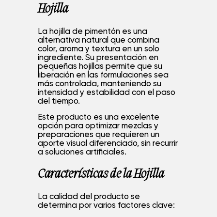
Hojilla
La hojilla de pimentón es una
alternativa natural que combina
color, aroma y textura en un solo
ingrediente. Su presentación en
pequeñas hojillas permite que su
liberación en las formulaciones sea
más controlada, manteniendo su
intensidad y estabilidad con el paso
del tiempo.
Este producto es una excelente
opción para optimizar mezclas y
preparaciones que requieren un
He leído y acepto la
política de privacidad
.
aporte visual diferenciado, sin recurrir
a soluciones artificiales.
ENVIAR
Características de la Hojilla
La calidad del producto se
determina por varios factores clave: